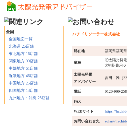
全国
ハチドリソーラー株式会社
全国地図一覧
北海道 25店舗
所在地
福岡県福岡県福
東北地方 16店舗
①太陽光発電
関東地方 90店舗
業種
➁初期費用０
中部地方 61店舗
太陽光発電
近畿地方 46店舗
吉田 雅（22
アドバイザー
中国地方 25店舗
四国地方 13店舗
電話
0120-960-258
九州地方・沖縄 28店舗
FAX
WEBサイト
https://hachid
お問い合わせ先
solar@hachido